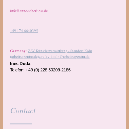
info@anne-scherliess.de
+49 174 6640395
Germany
:
ZAV Künstlervermittlung - Standort Köln
(arbeitsagentur.de)
zav-kv-koeln@arbeitsagentur.de
Ines Duda
Telefon:
+49 (0) 228 50208-2186
Contact